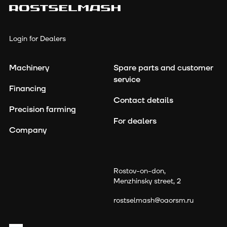
Login for Dealers
Machinery
Spare parts and customer
service
Financing
Contact details
Precision farming
For dealers
Company
read the
terms and principles of the personal data
processing
Rostov-on-don,
Menzhinsky street, 2
rostselmash@oaorsm.ru