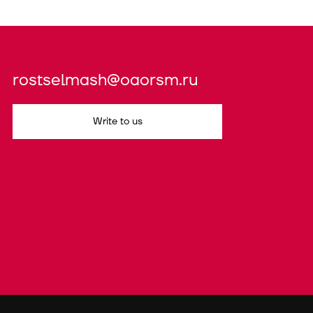
rostselmash@oaorsm.ru
Write to us