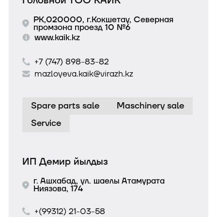
Головной ТОО КАИК
РК,020000, г.Кокшетау, Северная
промзона проезд 10 №6
www.kaik.kz
+7 (747) 898-83-82
mazloyeva.kaik@virazh.kz
Spare parts sale
Maschinery sale
Service
ИП Демир йылдыз
г. Ашхабад, ул. шаелы Атамурата
Ниязова, 174
+(99312) 21-03-58