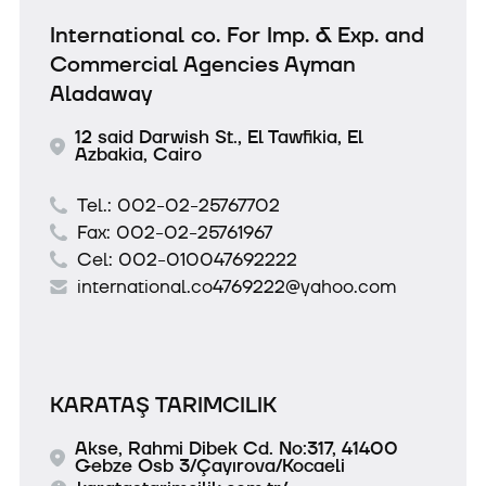
International co. For Imp. & Exp. and
Commercial Agencies Ayman
Aladaway
12 said Darwish St., El Tawfikia, El
Azbakia, Cairo
Tel.:
002-02-25767702
Fax:
002-02-25761967
Cel:
002-010047692222
international.co4769222@yahoo.com
KARATAŞ TARIMCILIK
Akse, Rahmi Dibek Cd. No:317, 41400
Gebze Osb 3/Çayırova/Kocaeli