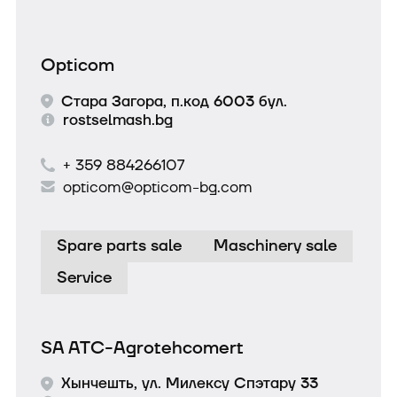
Opticom
Стара Загора, п.код 6003 бул.
rostselmash.bg
+ 359 884266107
opticom@opticom-bg.com
Spare parts sale
Maschinery sale
Service
SA ATC-Agrotehcomert
Хынчешть, ул. Милексу Спэтару 33