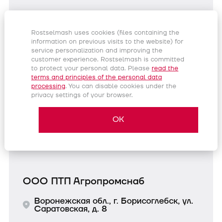
Rostselmash uses cookies (files containing the
ООО ПТП Агропромснаб
information on previous visits to the website) for
service personalization and improving the
Воронежская область, Новая Усмань,
customer experience. Rostselmash is committed
ул. Ростовская 140 В
to protect your personal data. Please
read the
terms and principles of the personal data
processing
. You can disable cookies under the
Продажи:
+ 7 (473) 233-13-13 доб. 780
privacy settings of your browser.
Запчасти:
+ 7 (473) 233-13-13 доб. 778
Сервис:
+ 7 (473) 233-13-13 доб. 781
OK
agro@aps36.ru
ООО ПТП Агропромснаб
Воронежская обл., г. Борисоглебск, ул.
Саратовская, д. 8